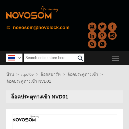



novosom@novolock.com






Togg


บ้าน
>
προϊόν
>
ล็อคสมาร์ท
>
ล็อคประตูทางเข้า
>
ล็อคประตูทางเข้า NVD01
ล็อคประตูทางเข้า NVD01