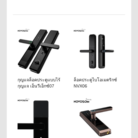
กุญแจล็อคประตูแบบไร้
ล็อคประตูไบโอเมตริกซ์
กุญแจ เอ็นวีเอ็กซ์07
NVX06