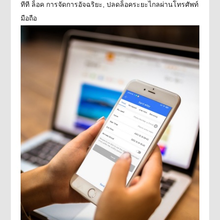
ทีที ล็อค การจัดการอัจฉริยะ, ปลดล็อคระยะไกลผ่านโทรศัพท์
มือถือ